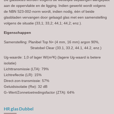
aan de oppervlakte en de ligging. Indien gewerkt wordt volgens
de NBN S23-002-norm wordt, indien nodig, één of beide
glasbladen vervangen door gelaagd glas met een samenstelling
volgens de situatie (33,1; 33,2; 44,1; 44,2; enz.).
Eigenschappen
Samenstelling: Planibel Top N+ (4 mm, 16 mm) argon 90%,
Stratobel Clear (33.1, 33.2, 44.1, 44.2, enz.)
U
g
-waarde: 1,0 of lager W/(m²K) (lagere Ug-waard is betere
isolatie)
Lichttransmissie (LTA): 79%
Lichtreflectie (LR): 15%
Direct-zon-transmissie: 57%
Geluidsisolatie (Rw): 32 dB
G–Wert/Zonnetoetredingsfactor (ZTA): 64%
HR glas Dubbel