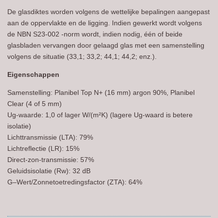
De glasdiktes worden volgens de wettelijke bepalingen aangepast
aan de oppervlakte en de ligging. Indien gewerkt wordt volgens
de NBN S23-002 -norm wordt, indien nodig, één of beide
glasbladen vervangen door gelaagd glas met een samenstelling
volgens de situatie (33,1; 33,2; 44,1; 44,2; enz.).
Eigenschappen
Samenstelling: Planibel Top N+ (16 mm) argon 90%, Planibel
Clear (4 of 5 mm)
U
g
-waarde: 1,0 of lager W/(m²K) (lagere Ug-waard is betere
isolatie)
Lichttransmissie (LTA): 79%
Lichtreflectie (LR): 15%
Direct-zon-transmissie: 57%
Geluidsisolatie (Rw): 32 dB
G–Wert/Zonnetoetredingsfactor (ZTA): 64%