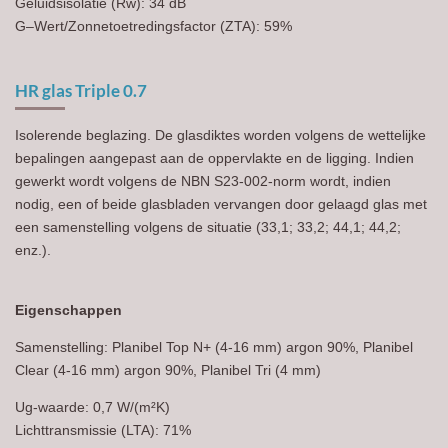
Geluidsisolatie (Rw): 34 dB
G–Wert/Zonnetoetredingsfactor (ZTA): 59%
HR glas Triple 0.7
Isolerende beglazing. De glasdiktes worden volgens de wettelijke
bepalingen aangepast aan de oppervlakte en de ligging. Indien
gewerkt wordt volgens de NBN S23-002-norm wordt, indien
nodig, een of beide glasbladen vervangen door gelaagd glas met
een samenstelling volgens de situatie (33,1; 33,2; 44,1; 44,2;
enz.).
Eigenschappen
Samenstelling: Planibel Top N+ (4-16 mm) argon 90%, Planibel
Clear (4-16 mm) argon 90%, Planibel Tri (4 mm)
U
g
-waarde: 0,7 W/(m²K)
Lichttransmissie (LTA): 71%