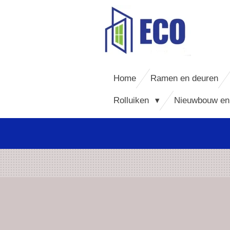
Ga
direct
naar
de
hoofdinhoud
Home
Ramen en deuren
Rolluiken
Nieuwbouw en