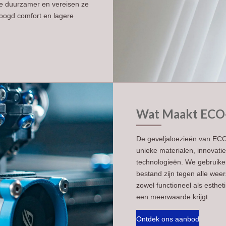
n ze duurzamer en vereisen ze
oogd comfort en lagere
Wat Maakt ECO
De geveljaloezieën van EC
unieke materialen, innovat
technologieën. We gebruike
bestand zijn tegen alle we
zowel functioneel als esthe
een meerwaarde krijgt.
Ontdek ons aanbod