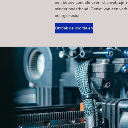
een betere controle over lichtinval, zij
minder onderhoud. Geniet van een verh
energiekosten.
Ontdek de voordelen