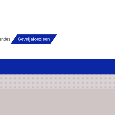
enties
Geveljaloezieen